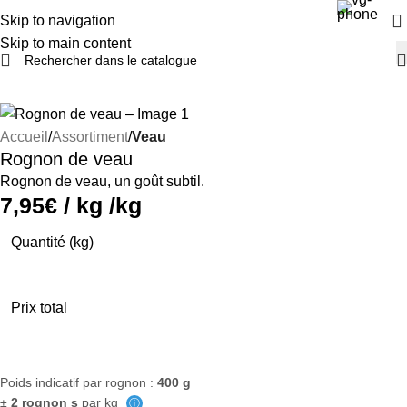
Skip to navigation
Skip to main content
Accueil
Assortiment
Veau
Rognon de veau
Rognon de veau, un goût subtil.
7,95
€
/ kg /kg
Quantité (kg)
Paiement par carte bancaire disponible
Prix total
Poids indicatif par rognon :
400 g
±
2 rognon s
par kg
ⓘ