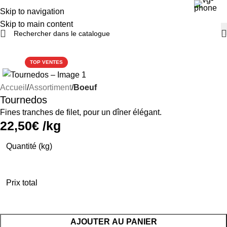
Skip to navigation
Skip to main content
TOP VENTES
Accueil
Assortiment
Boeuf
Tournedos
Fines tranches de filet, pour un dîner élégant.
22,50
€
/kg
Quantité (kg)
Paiement par carte bancaire disponible
Prix total
AJOUTER AU PANIER