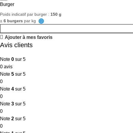
Burger
Poids indicatif par burger :
150 g
±
6 burgers
par kg
ⓘ
Ajouter à mes favoris
Avis clients
Note
0
sur 5
0 avis
Note
5
sur 5
0
Note
4
sur 5
0
Note
3
sur 5
0
Note
2
sur 5
0