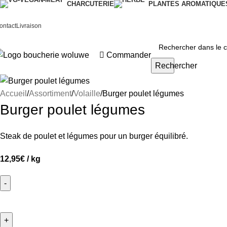
CHARCUTERIE
PLANTES AROMATIQUE
ontact
Livraison
Commander
Rechercher
Accueil
Assortiment
Volaille
Burger poulet légumes
Burger poulet légumes
Steak de poulet et légumes pour un burger équilibré.
12,95
€
/ kg